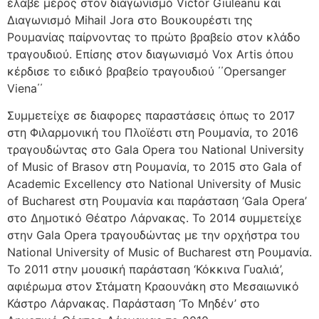
έλαβε μέρος στον διαγωνισμό Victor Giuleanu και
Διαγωνισμό Mihail Jora στο Βουκουρέστι της
Ρουμανίας παίρνοντας το πρώτο βραβείο στον κλάδο
τραγουδιού. Επίσης στον διαγωνισμό Vox Artis όπου
κέρδισε το ειδικό βραβείο τραγουδιού ΄΄Opersanger
Viena΄΄
Συμμετείχε σε διαφορες παραστάσεις όπως το 2017
στη Φιλαρμονική του Πλοϊέστι στη Ρουμανία, το 2016
τραγουδώντας στο Gala Opera του National University
of Music of Brasov στη Ρουμανία, το 2015 στο Gala of
Academic Excellency στο National University of Music
of Bucharest στη Ρουμανία και παράσταση ‘Gala Opera’
στο Δημοτικό Θέατρο Λάρνακας. Το 2014 συμμετείχε
στην Gala Opera τραγουδώντας με την ορχήστρα του
National University of Music of Bucharest στη Ρουμανία.
Το 2011 στην μουσική παράσταση ‘Κόκκινα Γυαλιά’,
αφιέρωμα στον Στάματη Κραουνάκη στο Μεσαιωνικό
Κάστρο Λάρνακας. Παράσταση ‘Το Μηδέν’ στο